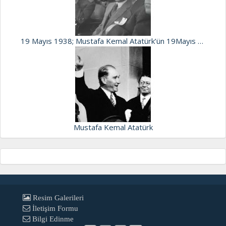
19 Mayıs 1938; Mustafa Kemal Atatürk’ün 19Mayıs kutlamalarına son katılışı…
Mustafa Kemal Atatürk
Resim Galerileri
İletişim Formu
Bilgi Edinme