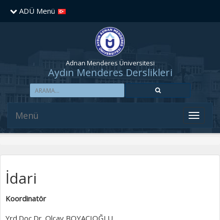
ADÜ Menü
Adnan Menderes Üniversitesi
Aydın Menderes Derslikleri
Menü
İdari
Koordinatör
Yrd.Doç.Dr. Olcay BOYACIOĞLU