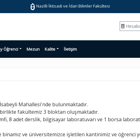
Nazilli İktisadi ve İdari Bilimler Fakültesi
Hesab
y Öğrenci
Mezun
Kalite
İletişim
si, İsabeyli Mahallesi'nde bulunmaktadır.
irlikte fakültemiz 3 bloktan oluşmaktadır.
i, 8 adet derslik, bilgisayar laboratuvarı ve 1 borsa labora
 binamız ve üniversitemizce işletilen kantinimiz ve öğren