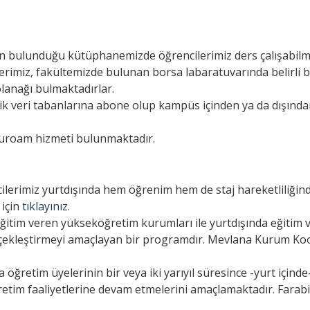
bın bulunduğu kütüphanemizde öğrencilerimiz ders çalışabilm
erimiz, fakültemizde bulunan borsa labaratuvarında belirli bi
lanağı bulmaktadırlar.
k veri tabanlarına abone olup kampüs içinden ya da dışından
duroam hizmeti bulunmaktadır.
erimiz yurtdışında hem öğrenim hem de staj hareketliliğin
 için
tıklayınız
.
 eğitim veren yükseköğretim kurumları ile yurtdışında eğiti
rçekleştirmeyi amaçlayan bir programdır. Mevlana Kurum Ko
a öğretim üyelerinin bir veya iki yarıyıl süresince -yurt içind
tim faaliyetlerine devam etmelerini amaçlamaktadır. Farab