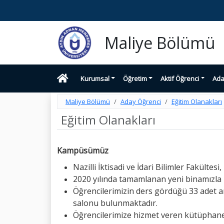
Maliye Bölümü
Kurumsal
Öğretim
Aktif Öğrenci
Ada
Maliye Bölümü
Aday Öğrenci
Eğitim Olanakları
Eğitim Olanakları
Kampüsümüz
Nazilli İktisadi ve İdari Bilimler Fakülte
2020 yılında tamamlanan yeni binamızla b
Öğrencilerimizin ders gördüğü 33 adet amf
salonu bulunmaktadır.
Öğrencilerimize hizmet veren kütüphane