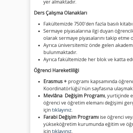
yer almaktadır.
Ders Çalışma Olanakları
Fakültemizde 7500'den fazla basılı kita
Sermaye piyasalarına ilgi duyan öğrencil
olarak sermaye piyasalarını takip etme o
Ayrıca üniversitemiz önde gelen akademi
bulunmaktadır.
Ayrıca fakültemizde her blok ve katta e
Öğrenci Hareketliliği
Erasmus +
programı kapsamında öğrencil
Koordinatörlüğü'nün sayfasına ulaşmak
Mevlâna
Değişim Programı
, yurtiçinde
öğrenci ve öğretim elemanı değişimi ge
için
tıklayınız
.
Farabi Değişim Programı
ise öğrenci vey
yükseköğretim kurumunda eğitim ve öğre
için
tıklayınız
.