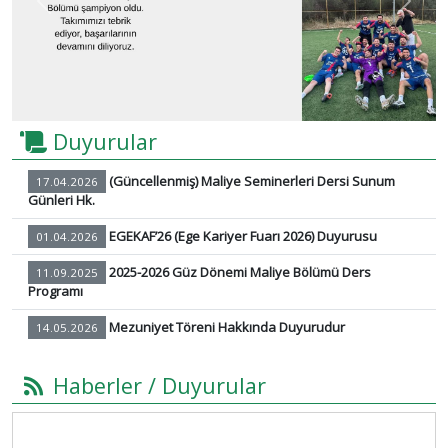
Previous
Next
Duyurular
(Güncellenmiş) Maliye Seminerleri Dersi Sunum
17.04.2026
Günleri Hk.
EGEKAF’26 (Ege Kariyer Fuarı 2026) Duyurusu
01.04.2026
2025-2026 Güz Dönemi Maliye Bölümü Ders
11.09.2025
Programı
Mezuniyet Töreni Hakkında Duyurudur
14.05.2026
Haberler / Duyurular