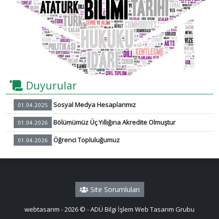
Previous
Next
Duyurular
Sosyal Medya Hesaplarımız
01.04.2025
Bölümümüz Üç Yıllığına Akredite Olmuştur
01.04.2026
Öğrenci Topluluğumuz
01.04.2026
Site Sorumluları
webtasarım - 2026 © - ADÜ Bilgi İşlem Web Tasarım Grubu