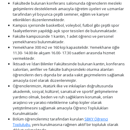
Fakültede bulunan konferans salonunda öğrencilerin mesleki
gelişimlerini desteklemek amacıyla öğretim üyeleri ve uzmanlar
tarafından yıl boyunca çeşitli seminer, eğitim ve kariyer
etkinlikleri düzenlenmektedir.
Kampüs içerisinde basketbol, voleybol, futbol gibi çeşitli spor
faaliyetlerinin yapıldığı açık spor tesisleri de bulunmaktadır.
Fakülte kampüsünde 1 kantin, 1 adet öğrenci ve personel
yemekhanesi bulunmaktadır.
Yemekhane 300 m2 ve 160 kişi kapasitelidir. Yemekhane öğle
11.30- 14.00 ile akşam 16.00- 17.30 saatleri arasında hizmet
vermektedir.
İktisadi ve İdari Bilimler Fakültesinde bulunan kantin, konferans
salonları, amfiler ve fakülte bahçesindeki oturma alanları
öğrencilerin ders dışında bir arada vakit geçirmelerini sağlamak
amacıyla özel olarak düzenlenmiştir.
Öğrencilerimizin, Atatürk ilke ve inkılapları doğrultusunda
akademik, sosyal, kültürel, sanatsal ve sportif gelişmelerine
yardımcı olmak, beden ve ruh sağlıklarını korumak, onları
araştırıcı ve yaratıcı niteliklerine sahip kişiler olarak
yetiştirilmesini sağlamak amacıyla Öğrenci Toplulukları
Kurulmaktadır.
Bölüm öğrencilerimiz tarafından kurulan
SBKY Öğrenci
Topluluğu
, yeni kurulmasına rağmen aktif bir topluluk olarak