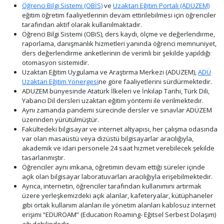
Öğrenci Bilgi Sistemi (OBİS)
ve
Uzaktan Eğitim Portalı (ADUZEM)
eğitim öğretim faaliyetlerinin devam ettirilebilmesi için öğrenciler
tarafından aktif olarak kullanılmaktadır.
Öğrenci Bilgi Sistemi (OBiS), ders kaydı, ölçme ve değerlendirme,
raporlama, danışmanlık hizmetleri yanında öğrenci memnuniyet,
ders değerlendirme anketlerinin de verimli bir şekilde yapıldığı
otomasyon sistemidir.
Uzaktan Eğitim Uygulama ve Araştırma Merkezi (ADUZEM),
ADÜ
Uzaktan Eğitim Yönergesi
ne göre faaliyetlerini sürdürmektedir.
ADUZEM bünyesinde Atatürk İlkeleri ve İnkılap Tarihi, Türk Dili,
Yabancı Dil dersleri uzaktan eğitim yöntemi ile verilmektedir.
Aynı zamanda pandemi sürecinde dersler ve sınavlar ADÜZEM
üzerinden yürütülmüştür.
Fakültedeki bilgisayar ve internet altyapısı, her çalışma odasında
var olan masaüstü veya dizüstü bilgisayarlar aracılığıyla,
akademik ve idari personele 24 saat hizmet verebilecek şekilde
tasarlanmıştır.
Öğrenciler aynı imkana, öğretimin devam ettiği süreler içinde
açık olan bilgisayar laboratuvarları aracılığıyla erişebilmektedir.
Ayrıca, internetin, öğrenciler tarafından kullanımını artırmak
üzere yerleşkemizdeki açık alanlar, kafeteryalar, kütüphaneler
gibi ortak kullanım alanları ile yönetim alanları kablosuz internet
erişimi “EDUROAM” (Education Roaming- Eğitsel Serbest Dolaşım)