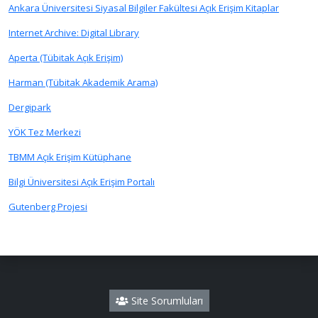
Ankara Üniversitesi Siyasal Bilgiler Fakültesi Açık Erişim Kitaplar
Internet Archive: Digital Library
Aperta (Tübitak Açık Erişim)
Harman (Tübitak Akademik Arama)
Dergipark
YÖK Tez Merkezi
TBMM Açık Erişim Kütüphane
Bilgi Üniversitesi Açık Erişim Portalı
Gutenberg Projesi
Site Sorumluları