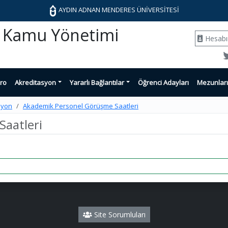
AYDIN ADNAN MENDERES ÜNİVERSİTESİ
ve Kamu Yönetimi
Hesab
ro
Akreditasyon
Yararlı Bağlantılar
Öğrenci Adayları
Mezunlar
syon
Akademik Personel Görüşme Saatleri
aatleri
Site Sorumluları