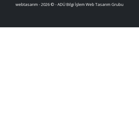
webtasarım - 2026 © - ADÜ Bilgi İşlem Web Tasarım Grubu