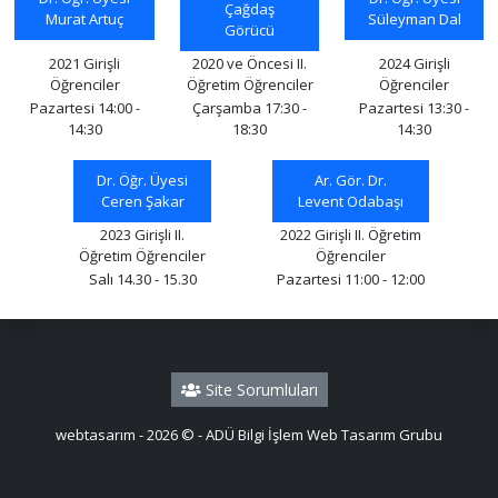
Çağdaş
Murat Artuç
Süleyman Dal
Görücü
2021 Girişli
2020 ve Öncesi II.
2024 Girişli
Öğrenciler
Öğretim Öğrenciler
Öğrenciler
Pazartesi 14:00 -
Çarşamba 17:30 -
Pazartesi 13:30 -
14:30
18:30
14:30
Dr. Öğr. Üyesi
Ar. Gör. Dr.
Ceren Şakar
Levent Odabaşı
2023 Girişli II.
2022 Girişli II. Öğretim
Öğretim Öğrenciler
Öğrenciler
Salı 14.30 - 15.30
Pazartesi 11:00 - 12:00
Site Sorumluları
webtasarım - 2026 © - ADÜ Bilgi İşlem Web Tasarım Grubu