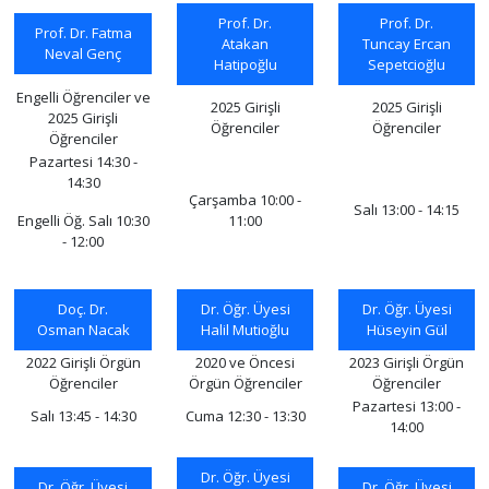
Prof. Dr.
Prof. Dr.
Prof. Dr. Fatma
Atakan
Tuncay Ercan
Neval Genç
Hatipoğlu
Sepetcioğlu
Engelli Öğrenciler ve
2025 Girişli
2025 Girişli
2025 Girişli
Öğrenciler
Öğrenciler
Öğrenciler
Pazartesi 14:30 -
14:30
Çarşamba 10:00 -
Salı 13:00 - 14:15
Engelli Öğ. Salı 10:30
11:00
- 12:00
Doç. Dr.
Dr. Öğr. Üyesi
Dr. Öğr. Üyesi
Osman Nacak
Halil Mutioğlu
Hüseyin Gül
2022 Girişli Örgün
2020 ve Öncesi
2023 Girişli Örgün
Öğrenciler
Örgün Öğrenciler
Öğrenciler
Pazartesi 13:00 -
Salı 13:45 - 14:30
Cuma 12:30 - 13:30
14:00
Dr. Öğr. Üyesi
Dr. Öğr. Üyesi
Dr. Öğr. Üyesi