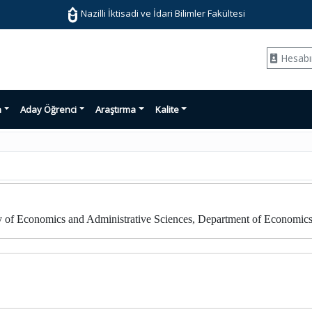
Nazilli İktisadi ve İdari Bilimler Fakültesi
Hesab
n
Aday Öğrenci
Araştırma
Kalite
y of Economics and Administrative Sciences, Department of Economics