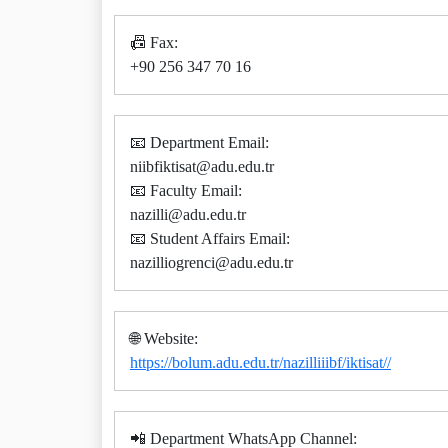
📠 Fax:
+90 256 347 70 16
📧 Department Email:
niibfiktisat@adu.edu.tr
📧 Faculty Email:
nazilli@adu.edu.tr
📧 Student Affairs Email:
nazilliogrenci@adu.edu.tr
🌐 Website:
https://bolum.adu.edu.tr/nazilliiibf/iktisat//
📲 Department WhatsApp Channel: