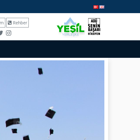
ım
Rehber