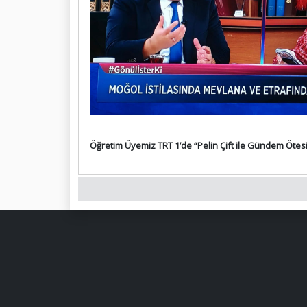
Öğretim Üyemiz TRT 1’de “Pelin Çift ile Gündem Öte