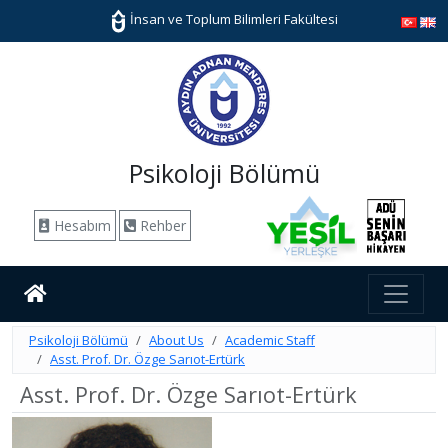
İnsan ve Toplum Bilimleri Fakültesi
Psikoloji Bölümü
Hesabım
Rehber
Psikoloji Bölümü
About Us
Academic Staff
Asst. Prof. Dr. Özge Sarıot-Ertürk
Asst. Prof. Dr. Özge Sarıot-Ertürk