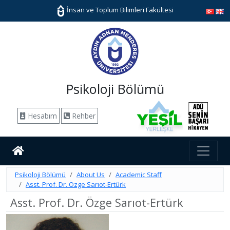
İnsan ve Toplum Bilimleri Fakültesi
Psikoloji Bölümü
Hesabım
Rehber
Psikoloji Bölümü
About Us
Academic Staff
Asst. Prof. Dr. Özge Sarıot-Ertürk
Asst. Prof. Dr. Özge Sarıot-Ertürk