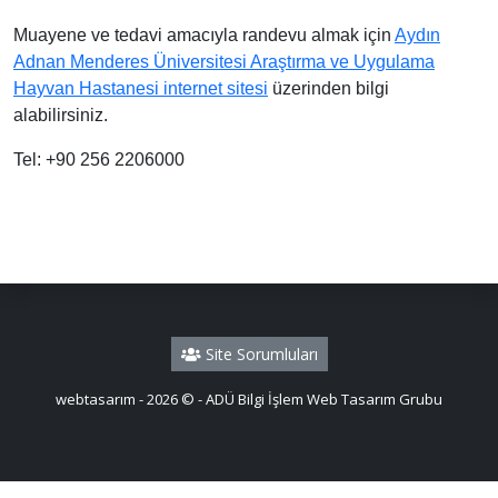
Muayene ve tedavi amacıyla randevu almak için
Aydın
Adnan Menderes Üniversitesi Araştırma ve Uygulama
Hayvan Hastanesi internet sitesi
üzerinden bilgi
alabilirsiniz.
Tel: +90 256 2206000
Site Sorumluları
webtasarım - 2026 © - ADÜ Bilgi İşlem Web Tasarım Grubu