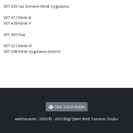
VET 330 Yaz Dönemi Klinik Uygulama
VET 417 Klinik III
VET 418 Klinik V
VET 420 Staj
VET 521 Klinik IV
VET 508 Klinik Uygulama (Intörn)
Site Sorumluları
webtasarım - 2026 © - ADÜ Bilgi İşlem Web Tasarım Grubu